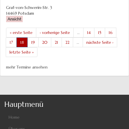
Graf-von-Schwerin-Str. 3
14469
Potsdam
Ansicht
« erste Seite
‹ vorherige Seite
…
14
15
16
17
18
19
20
21
22
…
nächste Seite ›
letzte Seite »
mehr Termine ansehen
Hauptmenü
Home
Über uns