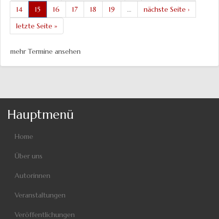
14
15
16
17
18
19
…
nächste Seite ›
letzte Seite »
mehr Termine ansehen
Hauptmenü
Home
Über uns
Autorinnen
Veranstaltungen
Veröffentlichungen