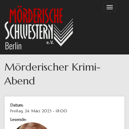
Direkt
Toggle
zum
navigation
Inhalt
Mörderischer Krimi-
Abend
Datum:
Freitag, 24. März 2023 - 18:00
Lesende: