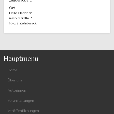
zehdenick.e.V.
Ort:
Hallo Nachbar
Marktstraße 2
16792
Zehdenick
Hauptmenü
Home
Über uns
Autorinnen
Veranstaltungen
Veröffentlichungen