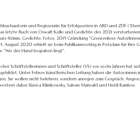
hbuchautorin und Regisseurin für Erfolgsserien in ARD und ZDF (“Ehen v
das letzte Buch von Oswalt Kolle und Gedichte des 2021 verstorbene
 Kurz-Krimis, Gedichte, Fotos. 2015 Gründung "Grenzenlose AutorInnen
t. August 2020 erhielt sie beim Publikumsvoting in Potsdam für ihre Ge
te "Wo der Hund begraben liegt".
r Schriftstellerinnen und Schriftsteller (VS) vor sechs Jahren hat si
gebildet. Unter Fehses künstlerischen Leitung haben die Autor:innen in
agen. Sie wollen nicht belehren, sondern anregen zum Gespräch. Angesc
estern dabei Slavica Klimkowsky, Salean Maiwald und Heidi Ramlow.