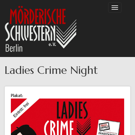
Direkt
Toggle
zum
navigation
Inhalt
Ladies Crime Night
Plakat: