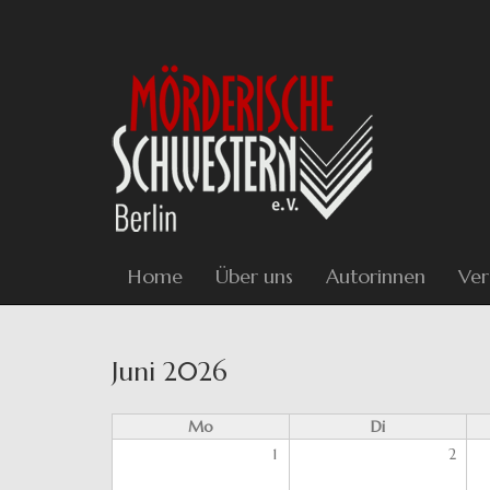
Direkt
zum
Inhalt
Home
Über uns
Autorinnen
Ver
Haupt-
Juni 2026
Reiter
Mo
Di
1
2