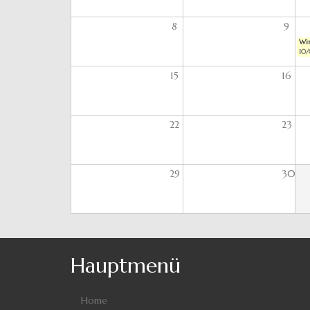
8
9
Wir
10/
15
16
22
23
29
30
Hauptmenü
Home