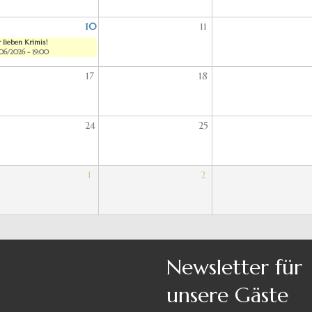
10
11
 lieben Krimis!
06/2026 - 19:00
17
18
24
25
1
2
Newsletter für
unsere Gäste