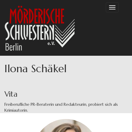
Direkt
Toggle
zum
navigation
Inhalt
Ilona Schäkel
Vita
Freiberufliche PR-Beraterin und Redakteurin, probiert sich als
Krimiautorin.