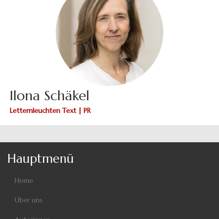
Ilona Schäkel
Letternleuchten Text | PR
Hauptmenü
Home
Über uns