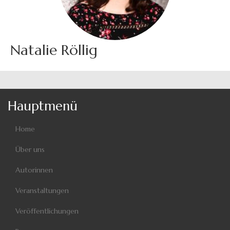
Natalie Röllig
Hauptmenü
Home
Über uns
Autorinnen
Veranstaltungen
Veröffentlichungen