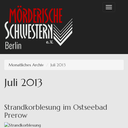
Direkt
Toggle
zum
navigation
Inhalt
Monatliches Archiv
Juli 2013
Juli 2013
Strandkorblesung im Ostseebad
Prerow