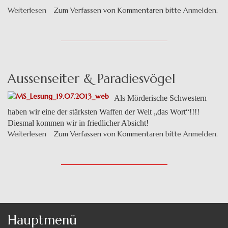
Weiterlesen
über
Zum Verfassen von Kommentaren bitte
Anmelden
.
Strandkorblesung
im
Ostseebad
Prerow
Aussenseiter & Paradiesvögel
Als Mörderische Schwestern
haben wir eine der stärksten Waffen der Welt „das Wort“!!!!
Diesmal kommen wir in friedlicher Absicht!
Weiterlesen
über
Zum Verfassen von Kommentaren bitte
Anmelden
.
Aussenseiter
&
Paradiesvögel
Hauptmenü