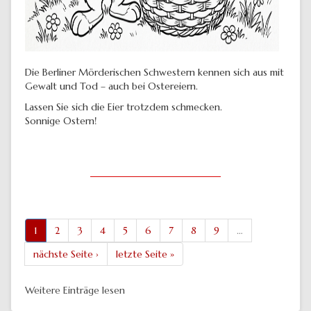
Die Berliner Mörderischen Schwestern kennen sich aus mit
Gewalt und Tod – auch bei Ostereiern.
Lassen Sie sich die Eier trotzdem schmecken.
Sonnige Ostern!
1
2
3
4
5
6
7
8
9
…
nächste Seite ›
letzte Seite »
Weitere Einträge lesen