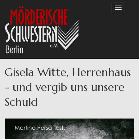
Direkt
Toggle
zum
navigation
Inhalt
Gisela Witte, Herrenhaus
- und vergib uns unsere
Schuld
Haupt-
Reiter