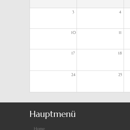
3
4
10
11
17
18
24
25
Hauptmenü
Home