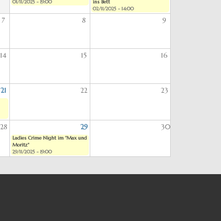
01/11/2025 - 19:00
ins Bett
02/11/2025 - 14:00
7
8
9
14
15
16
21
22
23
28
29
30
Ladies Crime Night im "Max und
Moritz"
29/11/2025 - 19:00