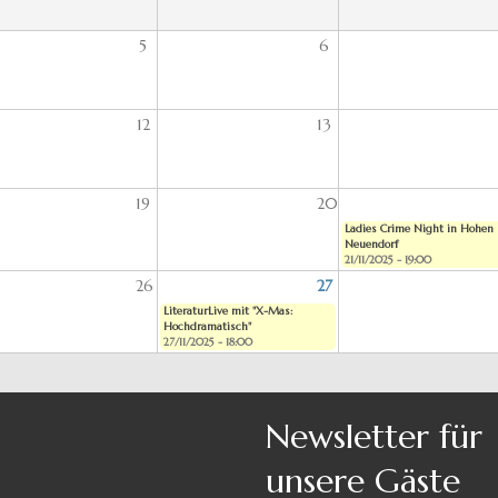
5
6
12
13
19
20
Ladies Crime Night in Hohen
Neuendorf
21/11/2025 - 19:00
26
27
LiteraturLive mit "X-Mas:
Hochdramatisch"
27/11/2025 - 18:00
Newsletter für
unsere Gäste