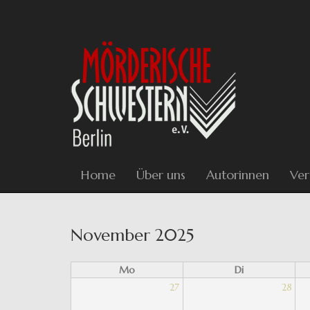
Direkt
zum
Inhalt
Home
Über uns
Autorinnen
Ver
Haupt-
November 2025
Reiter
Mo
Di
27
28