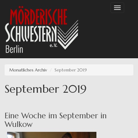
Direkt
Toggle
zum
navigation
Inhalt
Monatliches Archiv
September 2019
September 2019
Eine Woche im September in
Wulkow