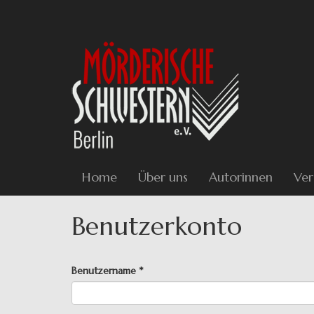
Direkt
zum
Inhalt
Home
Über uns
Autorinnen
Ver
Benutzerkonto
Haupt-
Benutzername
*
Reiter