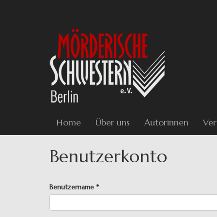
Direkt
zum
Inhalt
Home
Über uns
Autorinnen
Ver
Benutzerkonto
Haupt-
Benutzername
*
Reiter