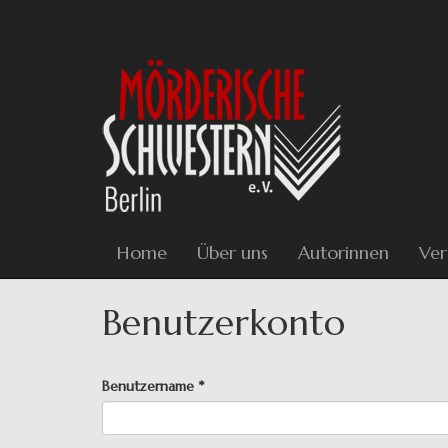
Direkt
zum
Inhalt
Home
Über uns
Autorinnen
Ver
Benutzerkonto
Haupt-
Benutzername
*
Reiter