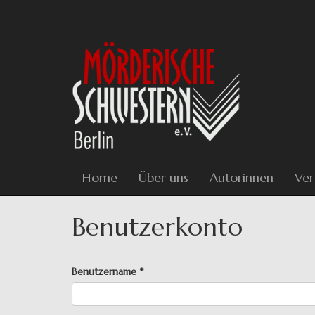
Direkt
zum
Inhalt
Home
Über uns
Autorinnen
Ver
Benutzerkonto
Haupt-
Benutzername
*
Reiter