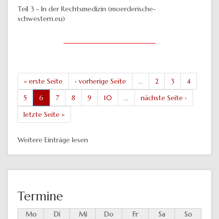
Teil 3 - In der Rechtsmedizin (moerderische-
schwestern.eu)
« erste Seite
‹ vorherige Seite
…
2
3
4
5
6
7
8
9
10
…
nächste Seite ›
letzte Seite »
Weitere Einträge lesen
Termine
Mo
Di
Mi
Do
Fr
Sa
So