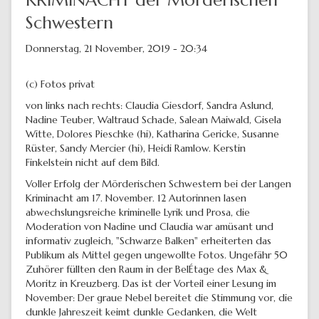
KRIMINACHT der Mörderischen
Schwestern
Donnerstag, 21 November, 2019 - 20:34
(c) Fotos privat
von links nach rechts: Claudia Giesdorf, Sandra Aslund,
Nadine Teuber, Waltraud Schade, Salean Maiwald, Gisela
Witte, Dolores Pieschke (hi), Katharina Gericke, Susanne
Rüster, Sandy Mercier (hi), Heidi Ramlow. Kerstin
Finkelstein nicht auf dem Bild.
Voller Erfolg der Mörderischen Schwestern bei der Langen
Kriminacht am 17. November. 12 Autorinnen lasen
abwechslungsreiche kriminelle Lyrik und Prosa, die
Moderation von Nadine und Claudia war amüsant und
informativ zugleich, "Schwarze Balken" erheiterten das
Publikum als Mittel gegen ungewollte Fotos. Ungefähr 50
Zuhörer füllten den Raum in der BelÉtage des Max &
Moritz in Kreuzberg. Das ist der Vorteil einer Lesung im
November: Der graue Nebel bereitet die Stimmung vor, die
dunkle Jahreszeit keimt dunkle Gedanken, die Welt