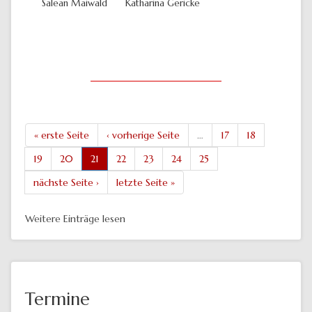
Salean Maiwald
Katharina Gericke
« erste Seite
‹ vorherige Seite
…
17
18
19
20
21
22
23
24
25
nächste Seite ›
letzte Seite »
Weitere Einträge lesen
Termine