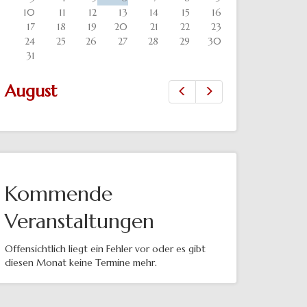
10
11
12
13
14
15
16
17
18
19
20
21
22
23
24
25
26
27
28
29
30
31
August
Zurück
Vor
Kommende
Veranstaltungen
Offensichtlich liegt ein Fehler vor oder es gibt
diesen Monat keine Termine mehr.