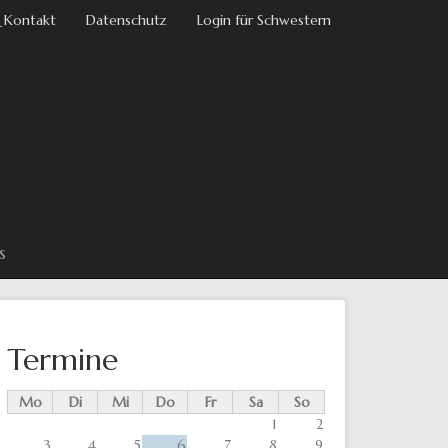
 Kontakt
Datenschutz
Login für Schwestern
s
Termine
Mo
Di
Mi
Do
Fr
Sa
So
1
2
3
4
5
6
7
8
9