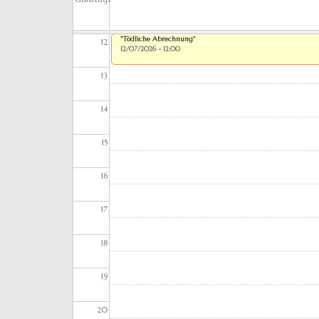
11
"Tödliche Abrechnung"
12
12/07/2026 - 12:00
13
14
15
16
17
18
19
20