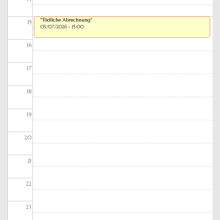
"Tödliche Abrechnung"
15
05/07/2026 - 15:00
16
17
18
19
20
21
22
23