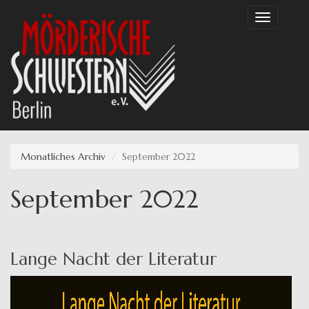
Direkt
Toggle
zum
navigation
Inhalt
Monatliches Archiv
September 2022
September 2022
Lange Nacht der Literatur