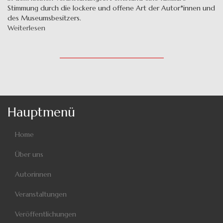
Stimmung durch die lockere und offene Art der Autor*innen und
des Museumsbesitzers.
Weiterlesen
über
Lange
Nacht
der
Literatur
Hauptmenü
Home
Über uns
Autorinnen
Veranstaltungen
Veröffentlichungen