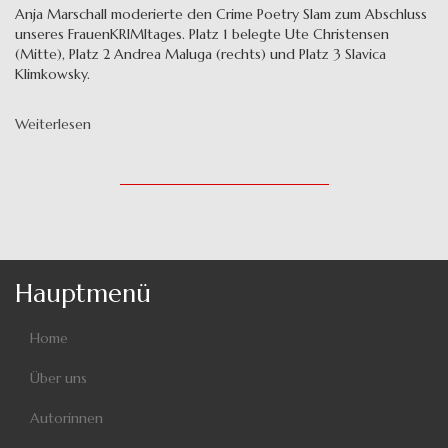
Anja Marschall moderierte den Crime Poetry Slam zum Abschluss
unseres FrauenKRIMItages. Platz 1 belegte Ute Christensen
(Mitte), Platz 2 Andrea Maluga (rechts) und Platz 3 Slavica
Klimkowsky.
Weiterlesen
über
Gewinnerinnen
des
CRIME
POETRY
SLAMS
Hauptmenü
Home
Über uns
Autorinnen