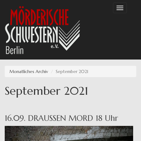
Direkt
Toggle
zum
navigation
Inhalt
Monatliches Archiv
September 2021
September 2021
16.09. DRAUSSEN MORD 18 Uhr