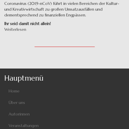
Coronavirus (2019-nCoV) führt in vielen Bereichen der Kultur-
und Kreativwirtschaft zu großen Umsatzausfällen und
dementsprechend zu finanziellen Engpässen.
Ihr seid damit nicht allein!
Weiterlesen
über
Hilfe
für
Autor*innen
Hauptmenü
Home
Über uns
Autorinnen
Veranstaltungen