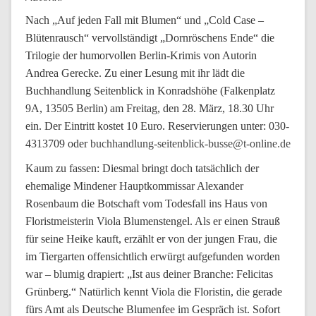
Nach „Auf jeden Fall mit Blumen“ und „Cold Case –
Blütenrausch“ vervollständigt „Dornröschens Ende“ die
Trilogie der humorvollen Berlin-Krimis von Autorin
Andrea Gerecke. Zu einer Lesung mit ihr lädt die
Buchhandlung Seitenblick in Konradshöhe (Falkenplatz
9A, 13505 Berlin) am Freitag, den 28. März, 18.30 Uhr
ein. Der Eintritt kostet 10 Euro.
Reservierungen unter: 030-
4313709 oder
buchhandlung-seitenblick-busse@t-online.de
Kaum zu fassen: Diesmal bringt doch tatsächlich der
ehemalige Mindener Hauptkommissar Alexander
Rosenbaum die Botschaft vom Todesfall ins Haus von
Floristmeisterin Viola Blumenstengel. Als er einen Strauß
für seine Heike kauft, erzählt er von der jungen Frau, die
im Tiergarten offensichtlich erwürgt aufgefunden worden
war – blumig drapiert: „Ist aus deiner Branche: Felicitas
Grünberg.“ Natürlich kennt Viola die Floristin, die gerade
fürs Amt als Deutsche Blumenfee im Gespräch ist. Sofort