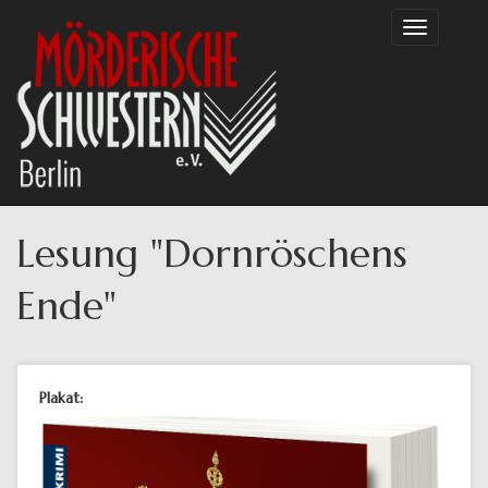
Direkt
Toggle
zum
navigation
Inhalt
Lesung "Dornröschens
Ende"
Plakat: