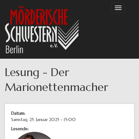
Direkt
Toggle
zum
navigation
Inhalt
Lesung - Der
Marionettenmacher
Datum:
Samstag, 25. Januar 2025 - 15:00
Lesende: