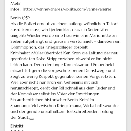
Mehr
Infos:
https://vannevanares.wixsite.com/vannevanares
Berlin 1952.
Als die Polizei erneut zu einem außergewöhnlichen Tatort
ausrücken muss, wird jedem klar, dass ein Serientäter
umgeht: Wieder wurde eine Frau wie eine Marionette an
Seilen aufgehängt und grausam verstümmelt – daneben ein
Grammophon, das Kriegsschlager abspielt.
Kriminalrat Müller überträgt Karl Kron die Leitung der neu
gegründeten Soko Strippenzieher, obwohl er ihn nicht
leiden kann. Denn der junge Kommissar und Frauenheld
missachtet gern die vorgeschrie-benen Dienstwege und
zeigt zu wenig Respekt gegenüber seinen Vorgesetzten.
Weil aber nicht nur Kron ein Geheimnis mit sich
herumschleppt, gerät der Fall schnell aus dem Ruder und
der Kommissar selbst ins Visier der Ermittlungen.
Ein authentischer, historischer Berlin-Krimi im
Spannungsfeld zwischen Kriegstrauma, Wirtschaftswunder
und der gerade unaufhaltsam fortschreitenden Teilung
der Stadt.
Eintritt: