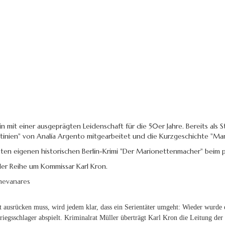
n mit einer ausgeprägten Leidenschaft für die 50er Jahre. Bereits als
ntinien" von Analía Argento mitgearbeitet und die Kurzgeschichte "Marv
rsten eigenen historischen Berlin-Krimi "Der Marionettenmacher" beim p
der Reihe um Kommissar Karl Kron.
nevanares
t ausrücken muss, wird jedem klar, dass ein Serientäter umgeht: Wieder wurde 
gsschlager abspielt. Kriminalrat Müller überträgt Karl Kron die Leitung der