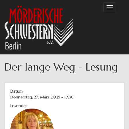
Direkt
Toggle
zum
navigation
Inhalt
Der lange Weg - Lesung
Datum:
Donnerstag, 27. März 2025 - 19:30
Lesende: